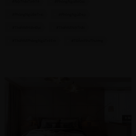
#NộiThấtTinhTế
#PhòngNgủBéGái
#PhòngNgủBéTrai
#PhòngNgủĐẹp
#ThiếtKếHiệnĐại
#ThiếtKếNộiThất
#ThiếtKếPhòngNgủTrẻEm
#TổẤmYêuThương