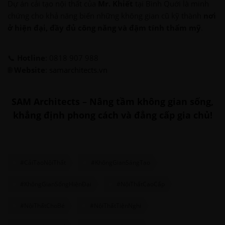
Dự án cải tạo nội thất của
Mr. Khiết
tại Bình Quới là minh
chứng cho khả năng biến những không gian cũ kỹ thành
nơi
ở hiện đại, đầy đủ công năng và đậm tính thẩm mỹ
.
📞
Hotline
: 0818 907 988
🌐
Website
:
samarchitects.vn
SAM Architects – Nâng tầm không gian sống,
khẳng định phong cách và đẳng cấp gia chủ!
#CảiTạoNộiThất
#KhôngGianSángTạo
#KhôngGianSốngHiệnĐại
#NộiThấtCaoCấp
#NộiThấtChoBé
#NộiThấtTiệnNghi