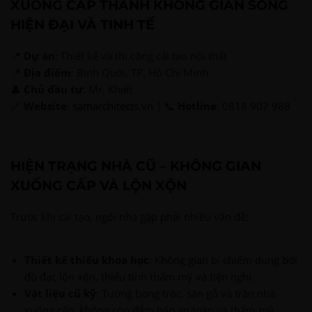
XUỐNG CẤP THÀNH KHÔNG GIAN SỐNG
HIỆN ĐẠI VÀ TINH TẾ
📍
Dự án
: Thiết kế và thi công cải tạo nội thất
📍
Địa điểm
: Bình Quới, TP. Hồ Chí Minh
👤
Chủ đầu tư
: Mr. Khiết
🔗
Website
:
samarchitects.vn
| 📞
Hotline
: 0818 907 988
HIỆN TRẠNG NHÀ CŨ – KHÔNG GIAN
XUỐNG CẤP VÀ LỘN XỘN
Trước khi cải tạo, ngôi nhà gặp phải nhiều vấn đề:
Thiết kế thiếu khoa học
: Không gian bị chiếm dụng bởi
đồ đạc lộn xộn, thiếu tính thẩm mỹ và tiện nghi.
Vật liệu cũ kỹ
: Tường bong tróc, sàn gỗ và trần nhà
xuống cấp, không còn đảm bảo an toàn và thẩm mỹ.