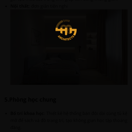
Nội thất
: đơn giản tiện nghi
5.Phòng học chung
Bố trí khoa học
: Thiết kế hệ thống bàn đôi dài cùng tủ kệ
mở để sách và đồ trang trí, tạo không gian học tập thoáng
đãng.