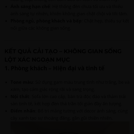
Ánh sáng hạn chế
: Hệ thống đèn chưa tối ưu và thiếu
ánh sáng tự nhiên, khiến không gian chật chội và tối tăm.
Phòng ngủ, phòng khách và bếp
: Chật hẹp, thiếu sự kết
nối giữa các không gian sống.
KẾT QUẢ CẢI TẠO – KHÔNG GIAN SỐNG
LỘT XÁC NGOẠN MỤC
1. Phòng khách – Hiện đại và tinh tế
Tone màu
: Sử dụng gam màu trung tính như trắng, be và
xám, tạo cảm giác rộng rãi và sang trọng.
Nội thất
: Sofa lớn cao cấp, bàn trà độc đáo và thảm trải
sàn tinh tế, kết hợp đèn thả trần tối giản đầy ấn tượng.
Điểm nhấn
: Bố trí mảng tường với decor ánh sáng, cùng
cây xanh tạo sự thoáng đãng, gần gũi thiên nhiên.