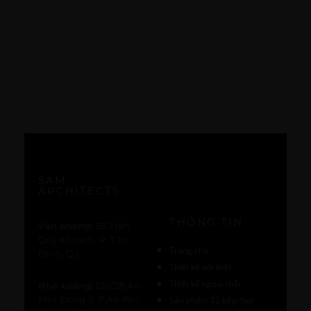
SAM
ARCHITECTS
THÔNG TIN
Văn phòng:
56 Trần
Quý Khoách, P. Tân
Trang chủ
Định, Q.1
Thiết kế nội thất
Thiết kế ngoại thất
Nhà xưởng:
130/28 An
Phú Đông 3, P.An Phú
Sản phẩm Tủ bếp đẹp