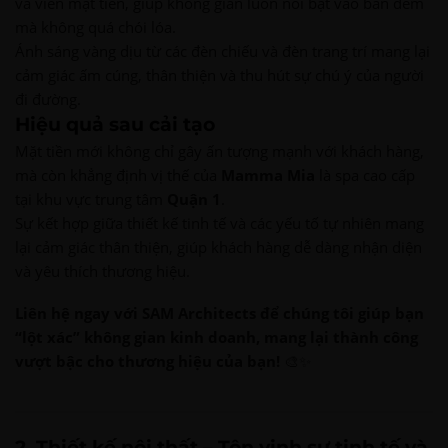
và viền mặt tiền, giúp không gian luôn nổi bật vào ban đêm
mà không quá chói lóa.
Ánh sáng vàng dịu từ các đèn chiếu và đèn trang trí mang lại
cảm giác ấm cúng, thân thiện và thu hút sự chú ý của người
đi đường.
Hiệu quả sau cải tạo
Mặt tiền mới không chỉ gây ấn tượng mạnh với khách hàng,
mà còn khẳng định vị thế của
Mamma Mia
là spa cao cấp
tại khu vực trung tâm
Quận 1
.
Sự kết hợp giữa thiết kế tinh tế và các yếu tố tự nhiên mang
lại cảm giác thân thiện, giúp khách hàng dễ dàng nhận diện
và yêu thích thương hiệu.
Liên hệ ngay với SAM Architects để chúng tôi giúp bạn
“lột xác” không gian kinh doanh, mang lại thành công
vượt bậc cho thương hiệu của bạn!
🎨✨
2. Thiết kế nội thất – Tôn vinh sự tinh tế và