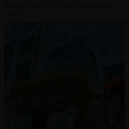
Ánh sáng
: Chưa được tối ưu, gây cảm giác bí bách trong
không gian.