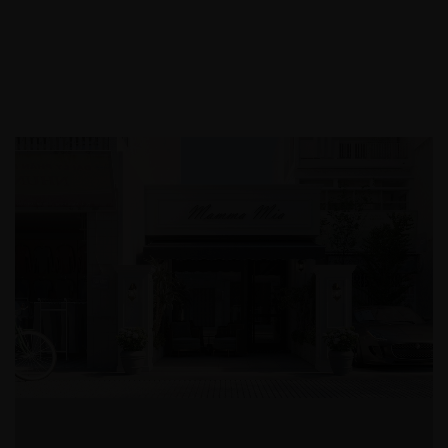
#không_gian_thư_giãn