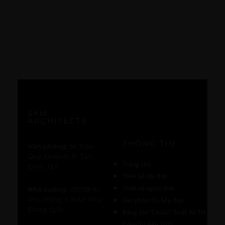
SAM
ARCHITECTS
THÔNG TIN
Văn phòng:
56 Trần
Quý Khoách, P. Tân
Trang chủ
Định, Q.1
Thiết kế nội thất
Thiết kế ngoại thất
Nhà xưởng:
130/28 An
Phú Đông 3, P.An Phú
Sản phẩm Tủ bếp đẹp
Đông, Q.12
Bảng Giá “Chuẩn” Thiết Kế Thi
Công Tủ Bếp 2021