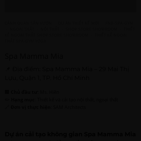
CẢNH QUAN SÂN VƯỜN
·
DỰ ÁN THIẾT KẾ MỚI
·
FNB-SPA-GYM
·
NGOẠI THẤT
·
NỘI THẤT
·
SHOP STORE SHOWROOM
·
THIẾT
KẾ NGOẠI THẤT SHOP STORE SHOWROOM
·
THIẾT KẾ NGOẠI
THẤT SPA-GYM YOGA
Spa Mamma Mia
📌 Địa điểm: Spa Mamma Mia – 29 Mai Thị
Lựu, Quận 1, TP. Hồ Chí Minh
🏢
Chủ đầu tư
: Ms. Hiền
✏️
Hạng mục
: Thiết kế và cải tạo nội thất, ngoại thất
🔗
Đơn vị thực hiện
: SAM Architects
Dự án cải tạo không gian Spa Mamma Mia