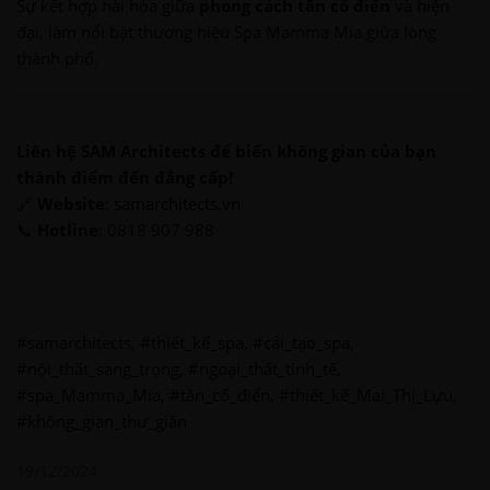
Sự kết hợp hài hòa giữa
phong cách tân cổ điển
và hiện
đại, làm nổi bật thương hiệu Spa Mamma Mia giữa lòng
thành phố.
Liên hệ SAM Architects để biến không gian của bạn
thành điểm đến đẳng cấp!
🔗
Website
:
samarchitects.vn
📞
Hotline
: 0818 907 988
#samarchitects, #thiết_kế_spa, #cải_tạo_spa,
#nội_thất_sang_trọng, #ngoại_thất_tinh_tế,
#spa_Mamma_Mia, #tân_cổ_điển, #thiết_kế_Mai_Thị_Lựu,
#không_gian_thư_giãn
19/12/2024