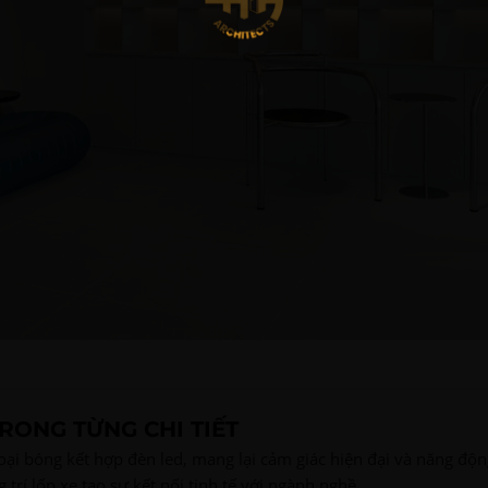
TRONG TỪNG CHI TIẾT
 loại bóng kết hợp đèn led, mang lại cảm giác hiện đại và năng độn
g trí lốp xe tạo sự kết nối tinh tế với ngành nghề.