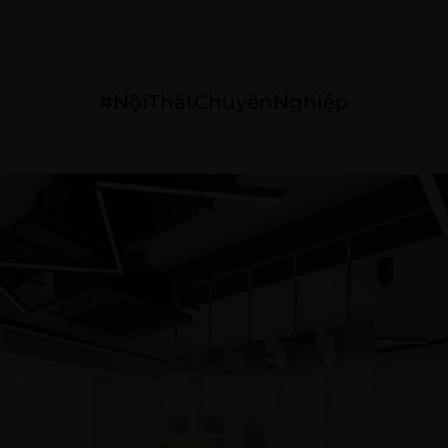
I THẤT
THIẾT KẾ NGOẠI THẤT
DỰ ÁN ĐÃ THỰC HIỆN
#NộiThấtChuyênNghiệp