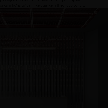
ợi cảm hừng từ bánh xe đua, kèm theo logo công ty