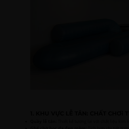
1. KHU VỰC LỄ TÂN: CHẤT CHƠi 
Quầy lễ tân:
Thiết kế tương lai với chất liệu kim
Ghế chờ bọc da đen mềm:
Tích hợp chi tiết tran