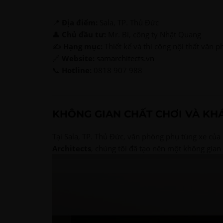
📍
Địa điểm:
Sala, TP. Thủ Đức
👤
Chủ đầu tư:
Mr. Bi, công ty Nhật Quang
✍️
Hạng mục:
Thiết kế và thi công nội thất văn 
🔗
Website:
samarchitects.vn
📞
Hotline:
0818 907 988
KHÔNG GIAN CHẤT CHƠI VÀ KHÁ
Tại Sala, TP. Thủ Đức, văn phòng phụ tùng xe của
Architects
, chúng tôi đã tạo nên một không gian