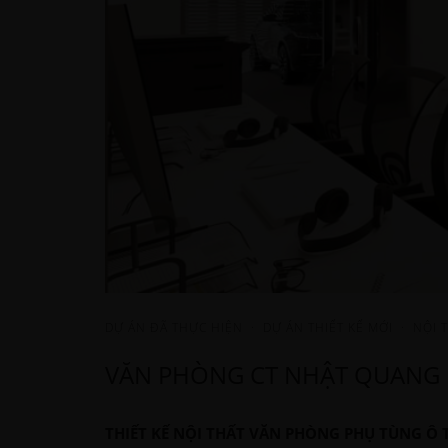
DỰ ÁN ĐÃ THỰC HIỆN
·
DỰ ÁN THIẾT KẾ MỚI
·
NỘI 
VĂN PHÒNG CT NHẬT QUANG
THIẾT KẾ NỘI THẤT VĂN PHÒNG PHỤ TÙNG Ô T