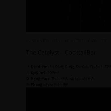
DỰ ÁN ĐÃ THỰC HIỆN
·
DỰ ÁN THIẾT KẾ MỚI
·
FNB:
The Catalyst – CocktailBar
📍
Địa điểm:
34 Đặng Dung, Đa Kao, Quận 1, TP
📐
Quy mô:
200m²
🛠
Hạng mục:
Thiết kế & cải tạo nội thất
🎯
Phong cách:
Hiện đại