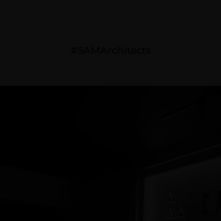
I THẤT
THIẾT KẾ NGOẠI THẤT
DỰ ÁN ĐÃ THỰC HIỆN
#SAMArchitects