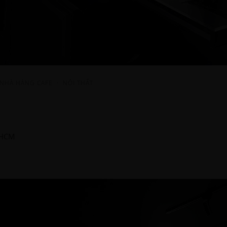
 NHÀ HÀNG CAFE
·
NỘI THẤT
.HCM