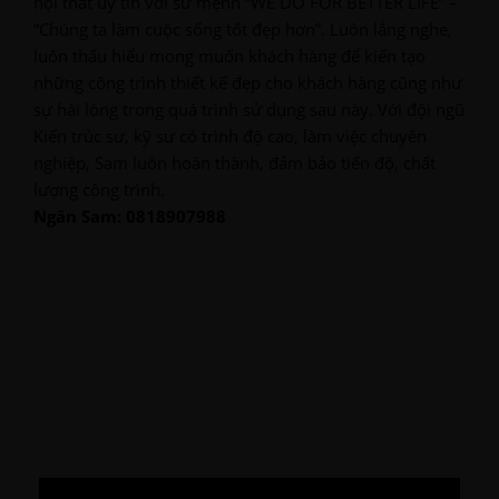
nội thất uy tín với sứ mệnh “WE DO FOR BETTER LIFE” –
“Chúng ta làm cuộc sống tốt đẹp hơn”. Luôn lắng nghe,
luôn thấu hiểu mong muốn khách hàng để kiến tạo
những công trình thiết kế đẹp cho khách hàng cũng như
sự hài lòng trong quá trình sử dụng sau này. Với đội ngũ
Kiến trúc sư, kỹ sư có trình độ cao, làm việc chuyên
nghiệp, Sam luôn hoàn thành, đảm bảo tiến độ, chất
lượng công trình.
Ngân Sam: 0818907988