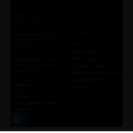
SAM
ARCHITECTS
THÔNG TIN
Văn phòng:
56 Trần
Quý Khoách, P. Tân
Trang chủ
Định, Q.1
Thiết kế nội thất
Thiết kế ngoại thất
Nhà xưởng:
130/28 An
Phú Đông 3, P.An Phú
Sản phẩm Tủ bếp đẹp
Đông, Q.12
Bảng Giá “Chuẩn” Thiết Kế Thi
Công Tủ Bếp 2021
Mobile:
+84 (0)81 890
Liên hệ
7988
Email:
Sam.architects.vn@g
mail.com