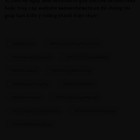
📞 Liên hệ ngay SAM Architects qua hotline 0818907988
hoặc truy cập website
samarchitects.vn
để chúng tôi
giúp bạn biến ý tưởng thành hiện thực!
#ĐếAmChay
#KhôngGianChayThanhTịnh
#KhôngGianSốngXanh
#KiếnTrúcThiềnHiệnĐại
#KiếnTrúcZen
#NhàHàngĐếAmChay
#NhàHàngTrungHòa
#NộiThấtĐộcĐáo
#SAMArchitects
#ThiCôngChuyênNghiệp
#ThiCôngNộiThấtNhàHàng
#ThiếtKếNhàHàngChay
#ThiếtKếNhàHàngĐẹp