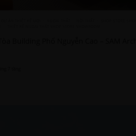
·
DỰ ÁN THIẾT KẾ MỚI
·
NGOẠI THẤT
·
NỘI THẤT
·
SHOP STORE SH
T
·
THIẾT KẾ NGOẠI THẤT SHOP STORE SHOWROOM
 Tòa Building Phố Nguyễn Cao – SAM Arch
ding 7 tầng