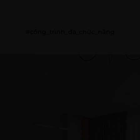
I THẤT
THIẾT KẾ NGOẠI THẤT
DỰ ÁN ĐÃ THỰC HIỆN
#công_trình_đa_chức_năng