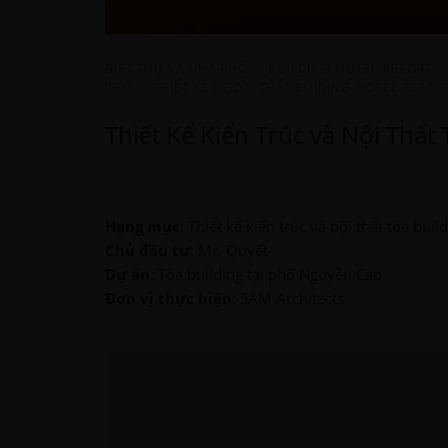
BIỆT THỰ VÀ NHÀ PHỐ
·
BUILDING-HOTEL-RESORT
PHỐ
·
THIẾT KẾ NGOẠI THẤT BUIDING-HOTEL-RESOR
Thiết Kế Kiến Trúc và Nội Thất
Hạng mục
: Thiết kế kiến trúc và nội thất tòa buil
Chủ đầu tư
: Mr. Quyết
Dự án
: Tòa building tại phố Nguyễn Cao
Đơn vị thực hiện
: SAM Architects