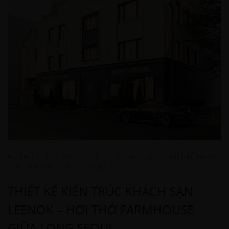
DỰ ÁN THIẾT KẾ MỚI
·
HOTEL
·
NGOẠI THẤT
·
THIẾT KẾ NGOẠI
THẤT BUIDING-HOTEL-RESORT
THIẾT KẾ KIẾN TRÚC KHÁCH SẠN
LEENOK – HƠI THỞ FARMHOUSE
GIỮA LÒNG SEOUL