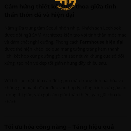
Cảm hứng thiết kế: Giao thoa giữa tinh
thần thôn dã và hiện đại
Nằm giữa trung tâm Seoul nhộn nhịp, Khách sạn LeeNook
được đội ngũ SAM Architects kiến tạo với tinh thần mộc mạc
và đậm chất nghỉ dưỡng. Phong cách
Farmhouse hiện đại
được thể hiện khéo léo qua mảng tường trắng kem thanh
lịch, kết hợp cùng đường gờ chỉ sắc nét và khung cửa sổ đối
xứng, tạo nên vẻ đẹp tối giản nhưng đầy chiều sâu.
Với bố cục mặt tiền cân đối, gam màu trung tính hài hòa và
không gian xanh được đưa vào hợp lý, công trình vừa gây ấn
tượng thị giác, vừa gợi cảm giác thân thiện, gần gũi cho du
khách.
Tối ưu hóa công năng – Tăng hiệu quả