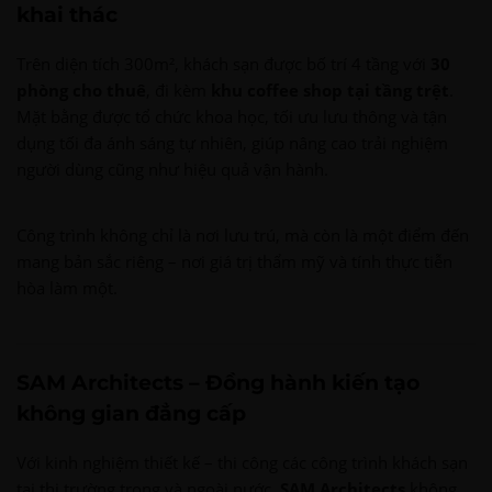
khai thác
Trên diện tích 300m², khách sạn được bố trí 4 tầng với
30
phòng cho thuê
, đi kèm
khu coffee shop tại tầng trệt
.
Mặt bằng được tổ chức khoa học, tối ưu lưu thông và tận
dụng tối đa ánh sáng tự nhiên, giúp nâng cao trải nghiệm
người dùng cũng như hiệu quả vận hành.
Công trình không chỉ là nơi lưu trú, mà còn là một điểm đến
mang bản sắc riêng – nơi giá trị thẩm mỹ và tính thực tiễn
hòa làm một.
SAM Architects – Đồng hành kiến tạo
không gian đẳng cấp
Với kinh nghiệm thiết kế – thi công các công trình khách sạn
tại thị trường trong và ngoài nước,
SAM Architects
không