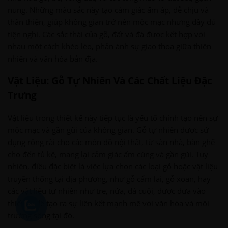
nung. Những màu sắc này tạo cảm giác ấm áp, dễ chịu và
thân thiện, giúp không gian trở nên mộc mạc nhưng đầy đủ
tiện nghi. Các sắc thái của gỗ, đất và đá được kết hợp với
nhau một cách khéo léo, phản ánh sự giao thoa giữa thiên
nhiên và văn hóa bản địa.
Vật Liệu: Gỗ Tự Nhiên Và Các Chất Liệu Đặc
Trưng
Vật liệu trong thiết kế này tiếp tục là yếu tố chính tạo nên sự
mộc mạc và gần gũi của không gian. Gỗ tự nhiên được sử
dụng rộng rãi cho các món đồ nội thất, từ sàn nhà, bàn ghế
cho đến tủ kệ, mang lại cảm giác ấm cúng và gần gũi. Tuy
nhiên, điều đặc biệt là việc lựa chọn các loại gỗ hoặc vật liệu
truyền thống tại địa phương, như gỗ cẩm lai, gỗ xoan, hay
các vật liệu tự nhiên như tre, nứa, đá cuội, được đưa vào
thiết kế để tạo ra sự liên kết mạnh mẽ với văn hóa và môi
trường sống tại đó.