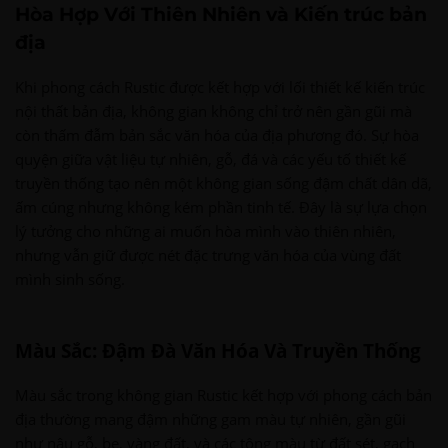
Hòa Hợp Với Thiên Nhiên và Kiến trúc bản
địa
Khi phong cách Rustic được kết hợp với lối thiết kế kiến trúc
nội thất bản địa, không gian không chỉ trở nên gần gũi mà
còn thấm đẫm bản sắc văn hóa của địa phương đó. Sự hòa
quyện giữa vật liệu tự nhiên, gỗ, đá và các yếu tố thiết kế
truyền thống tạo nên một không gian sống đậm chất dân dã,
ấm cúng nhưng không kém phần tinh tế. Đây là sự lựa chọn
lý tưởng cho những ai muốn hòa mình vào thiên nhiên,
nhưng vẫn giữ được nét đặc trưng văn hóa của vùng đất
mình sinh sống.
Màu Sắc: Đậm Đà Văn Hóa Và Truyền Thống
Màu sắc trong không gian Rustic kết hợp với phong cách bản
địa thường mang đậm những gam màu tự nhiên, gần gũi
như nâu gỗ, be, vàng đất, và các tông màu từ đất sét, gạch