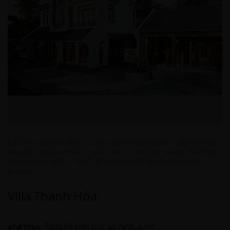
BIỆT THỰ VÀ NHÀ PHỐ
·
CẢNH QUAN SÂN VƯỜN
·
DỰ ÁN THIẾT
KẾ MỚI
·
NGOẠI THẤT
·
NỘI THẤT
·
THIẾT KẾ NGOẠI THẤT BIỆT
THỰ VÀ NHÀ PHỐ
·
THIẾT KẾ NGOẠI THẤT BUIDING-HOTEL-
RESORT
Villa Thanh Hóa
ạng mục
: Thiết kế kiến trúc và cảnh quan