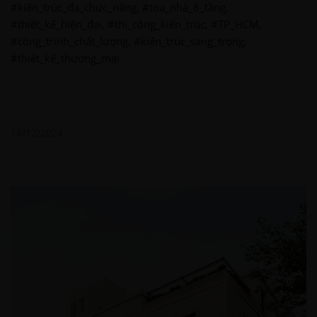
#kiến_trúc_đa_chức_năng, #tòa_nhà_8_tầng,
#thiết_kế_hiện_đại, #thi_công_kiến_trúc, #TP_HCM,
#công_trình_chất_lượng, #kiến_trúc_sang_trọng,
#thiết_kế_thương_mại
18/12/2024