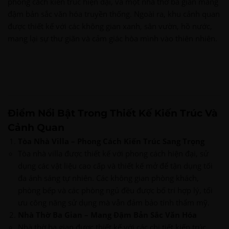
phong cách kiến trúc hiện đại, và một nhà thờ ba gian mang
đậm bản sắc văn hóa truyền thống. Ngoài ra, khu cảnh quan
được thiết kế với các không gian xanh, sân vườn, hồ nước,
mang lại sự thư giãn và cảm giác hòa mình vào thiên nhiên.
Điểm Nổi Bật Trong Thiết Kế Kiến Trúc Và
Cảnh Quan
Tòa Nhà Villa – Phong Cách Kiến Trúc Sang Trọng
Tòa nhà villa được thiết kế với phong cách hiện đại, sử
dụng các vật liệu cao cấp và thiết kế mở để tận dụng tối
đa ánh sáng tự nhiên. Các không gian phòng khách,
phòng bếp và các phòng ngủ đều được bố trí hợp lý, tối
ưu công năng sử dụng mà vẫn đảm bảo tính thẩm mỹ.
Nhà Thờ Ba Gian – Mang Đậm Bản Sắc Văn Hóa
Nhà thờ ba gian được thiết kế với các chi tiết kiến trúc