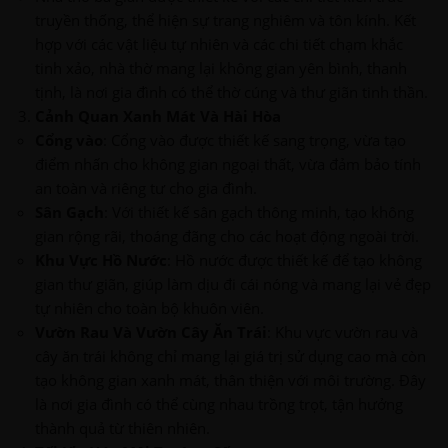
truyền thống, thể hiện sự trang nghiêm và tôn kính. Kết
hợp với các vật liệu tự nhiên và các chi tiết chạm khắc
tinh xảo, nhà thờ mang lại không gian yên bình, thanh
tịnh, là nơi gia đình có thể thờ cúng và thư giãn tinh thần.
Cảnh Quan Xanh Mát Và Hài Hòa
Cổng vào
: Cổng vào được thiết kế sang trọng, vừa tạo
điểm nhấn cho không gian ngoại thất, vừa đảm bảo tính
an toàn và riêng tư cho gia đình.
Sân Gạch
: Với thiết kế sân gạch thông minh, tạo không
gian rộng rãi, thoáng đãng cho các hoạt động ngoài trời.
Khu Vực Hồ Nước
: Hồ nước được thiết kế để tạo không
gian thư giãn, giúp làm dịu đi cái nóng và mang lại vẻ đẹp
tự nhiên cho toàn bộ khuôn viên.
Vườn Rau Và Vườn Cây Ăn Trái
: Khu vực vườn rau và
cây ăn trái không chỉ mang lại giá trị sử dụng cao mà còn
tạo không gian xanh mát, thân thiện với môi trường. Đây
là nơi gia đình có thể cùng nhau trồng trọt, tận hưởng
thành quả từ thiên nhiên.