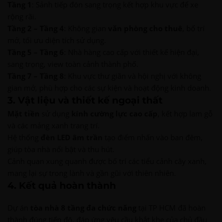
Tầng 1
: Sảnh tiếp đón sang trọng kết hợp khu vực để xe
rộng rãi.
Tầng 2 – Tầng 4
: Không gian
văn phòng cho thuê
, bố trí
mở, tối ưu diện tích sử dụng.
Tầng 5 – Tầng 6
: Nhà hàng cao cấp với thiết kế hiện đại,
sang trọng, view toàn cảnh thành phố.
Tầng 7 – Tầng 8
: Khu vực thư giãn và hội nghị với không
gian mở, phù hợp cho các sự kiện và hoạt động kinh doanh.
3. Vật liệu và thiết kế ngoại thất
Mặt tiền
sử dụng
kính cường lực cao cấp
, kết hợp lam gỗ
và các mảng xanh trang trí.
Hệ thống
đèn LED âm trần
tạo điểm nhấn vào ban đêm,
giúp tòa nhà nổi bật và thu hút.
Cảnh quan xung quanh được bố trí các tiểu cảnh cây xanh,
mang lại sự trong lành và gần gũi với thiên nhiên.
4. Kết quả hoàn thành
Dự án
tòa nhà 8 tầng đa chức năng
tại TP HCM đã hoàn
thành đúng tiến độ, đáp ứng yêu cầu khắt khe của chủ đầu