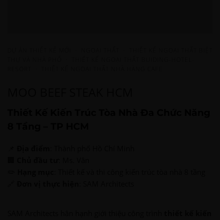
DỰ ÁN THIẾT KẾ MỚI
·
NGOẠI THẤT
·
THIẾT KẾ NGOẠI THẤT BIỆT
THỰ VÀ NHÀ PHỐ
·
THIẾT KẾ NGOẠI THẤT BUIDING-HOTEL-
RESORT
·
THIẾT KẾ NGOẠI THẤT NHÀ HÀNG CAFE
MOO BEEF STEAK HCM
Thiết Kế Kiến Trúc Tòa Nhà Đa Chức Năng
8 Tầng – TP HCM
📌
Địa điểm
: Thành phố Hồ Chí Minh
🏢
Chủ đầu tư
: Ms. Vân
✏️
Hạng mục
: Thiết kế và thi công kiến trúc tòa nhà 8 tầng
🔗
Đơn vị thực hiện
: SAM Architects
SAM Architects hân hạnh giới thiệu công trình
thiết kế kiến