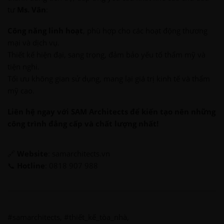
tư
Ms. Vân
:
Công năng linh hoạt
, phù hợp cho các hoạt động thương
mại và dịch vụ.
Thiết kế hiện đại, sang trọng, đảm bảo yếu tố thẩm mỹ và
tiện nghi.
Tối ưu không gian sử dụng, mang lại giá trị kinh tế và thẩm
mỹ cao.
Liên hệ ngay với SAM Architects để kiến tạo nên những
công trình đẳng cấp và chất lượng nhất!
🔗
Website
: samarchitects.vn
📞
Hotline
: 0818 907 988
#samarchitects, #thiết_kế_tòa_nhà,