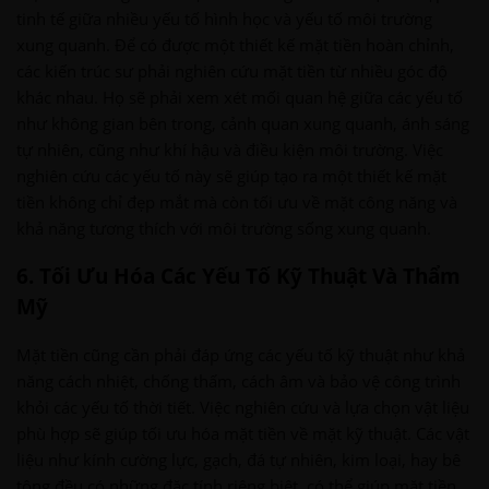
tinh tế giữa nhiều yếu tố hình học và yếu tố môi trường
xung quanh. Để có được một thiết kế mặt tiền hoàn chỉnh,
các kiến trúc sư phải nghiên cứu mặt tiền từ nhiều góc độ
khác nhau. Họ sẽ phải xem xét mối quan hệ giữa các yếu tố
như không gian bên trong, cảnh quan xung quanh, ánh sáng
tự nhiên, cũng như khí hậu và điều kiện môi trường. Việc
nghiên cứu các yếu tố này sẽ giúp tạo ra một thiết kế mặt
tiền không chỉ đẹp mắt mà còn tối ưu về mặt công năng và
khả năng tương thích với môi trường sống xung quanh.
6. Tối Ưu Hóa Các Yếu Tố Kỹ Thuật Và Thẩm
Mỹ
Mặt tiền cũng cần phải đáp ứng các yếu tố kỹ thuật như khả
năng cách nhiệt, chống thấm, cách âm và bảo vệ công trình
khỏi các yếu tố thời tiết. Việc nghiên cứu và lựa chọn vật liệu
phù hợp sẽ giúp tối ưu hóa mặt tiền về mặt kỹ thuật. Các vật
liệu như kính cường lực, gạch, đá tự nhiên, kim loại, hay bê
tông đều có những đặc tính riêng biệt, có thể giúp mặt tiền