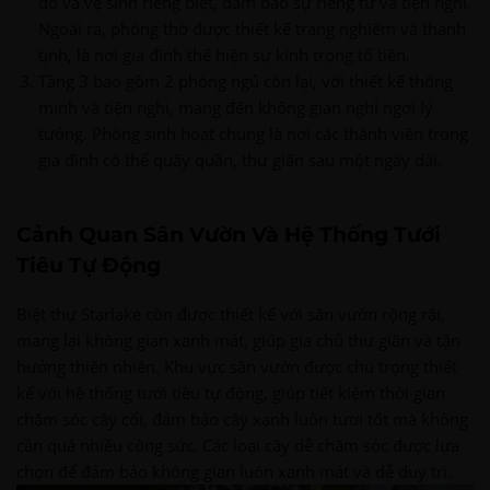
đồ và vệ sinh riêng biệt, đảm bảo sự riêng tư và tiện nghi.
Ngoài ra, phòng thờ được thiết kế trang nghiêm và thanh
tịnh, là nơi gia đình thể hiện sự kính trọng tổ tiên.
Tầng 3 bao gồm 2 phòng ngủ còn lại, với thiết kế thông
minh và tiện nghi, mang đến không gian nghỉ ngơi lý
tưởng. Phòng sinh hoạt chung là nơi các thành viên trong
gia đình có thể quây quần, thư giãn sau một ngày dài.
Cảnh Quan Sân Vườn Và Hệ Thống Tưới
Tiêu Tự Động
Biệt thự Starlake còn được thiết kế với sân vườn rộng rãi,
mang lại không gian xanh mát, giúp gia chủ thư giãn và tận
hưởng thiên nhiên. Khu vực sân vườn được chú trọng thiết
kế với hệ thống tưới tiêu tự động, giúp tiết kiệm thời gian
chăm sóc cây cối, đảm bảo cây xanh luôn tươi tốt mà không
cần quá nhiều công sức. Các loại cây dễ chăm sóc được lựa
chọn để đảm bảo không gian luôn xanh mát và dễ duy trì.