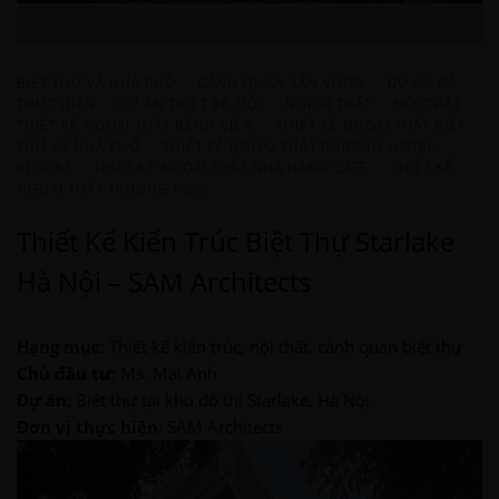
BIỆT THỰ VÀ NHÀ PHỐ
·
CẢNH QUAN SÂN VƯỜN
·
DỰ ÁN ĐÃ
THỰC HIỆN
·
DỰ ÁN THIẾT KẾ MỚI
·
NGOẠI THẤT
·
NỘI THẤT
·
THIẾT KẾ NGOẠI THẤT BỆNH VIỆN
·
THIẾT KẾ NGOẠI THẤT BIỆT
THỰ VÀ NHÀ PHỐ
·
THIẾT KẾ NGOẠI THẤT BUIDING-HOTEL-
RESORT
·
THIẾT KẾ NGOẠI THẤT NHÀ HÀNG CAFE
·
THIẾT KẾ
NGOẠI THẤT TRƯỜNG HỌC
Thiết Kế Kiến Trúc Biệt Thự Starlake
Hà Nội – SAM Architects
Hạng mục
: Thiết kế kiến trúc, nội thất, cảnh quan biệt thự
Chủ đầu tư
: Ms. Mai Anh
Dự án
: Biệt thự tại khu đô thị Starlake, Hà Nội
Đơn vị thực hiện
: SAM Architects