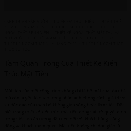
CẢNH QUAN SÂN VƯỜN
·
DỰ ÁN ĐÃ THỰC HIỆN
·
DỰ ÁN THIẾT
KẾ MỚI
·
NGOẠI THẤT
·
PHONG CÁCH THIẾT KẾ
·
THIẾT KẾ
NGOẠI THẤT BỆNH VIỆN
·
THIẾT KẾ NGOẠI THẤT BIỆT THỰ VÀ
NHÀ PHỐ
·
THIẾT KẾ NGOẠI THẤT BUIDING-HOTEL-RESORT
·
THIẾT KẾ NGOẠI THẤT NHÀ HÀNG CAFE
·
THIẾT KẾ NGOẠI THẤT
TRƯỜNG HỌC
Tầm Quan Trọng Của Thiết Kế Kiến
Trúc Mặt Tiền
Mặt tiền của một công trình không chỉ là bộ mặt của tòa nhà
mà còn là yếu tố quan trọng phản ánh phong cách, giá trị và
sự độc đáo của toàn bộ không gian sống hoặc làm việc. Đặc
biệt trong thiết kế kiến trúc, mặt tiền đóng vai trò quyết định
trong việc tạo ấn tượng đầu tiên đối với khách hàng, cộng
đồng và khách tham quan. Mặt tiền không chỉ đơn giản là